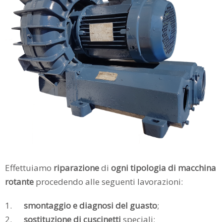
Partners
Organigramma
▼
Account
Carrello
Effettuiamo
riparazione
di
ogni tipologia di macchina
rotante
procedendo alle seguenti lavorazioni:
1.
smontaggio e diagnosi del guasto
;
2.
sostituzione di cuscinetti
speciali;