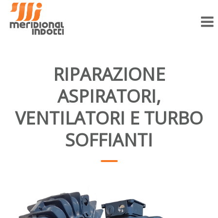
▼
I
nostri
Servizi
RIPARAZIONE
▼
Vendita
ASPIRATORI,
Gallery
VENTILATORI E TURBO
Assistenza
e Servizi
SOFFIANTI
Lavora
con
noi
Contatti