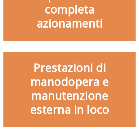
Partners
completa
Organigramma
azionamenti
▼
Account
Carrello
Prestazioni di
manodopera e
manutenzione
esterna in loco