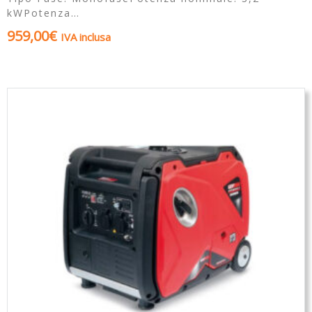
kWPotenza…
959,00
€
IVA inclusa