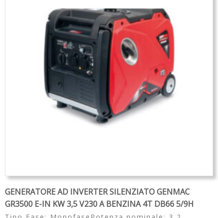
Partners
Organigramma
▼
Account
Carrello
GENERATORE AD INVERTER SILENZIATO GENMAC
GR3500 E-IN KW 3,5 V230 A BENZINA 4T DB66 5/9H
Tipo Fase: MonofasePotenza nominale: 3,2