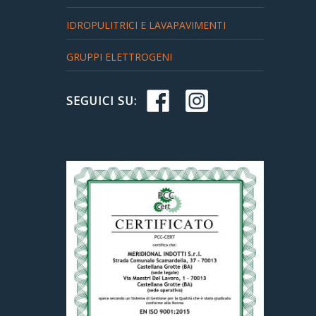
IDROPULITRICI E LAVAPAVIMENTI
GRUPPI ELETTROGENI
SEGUICI SU: