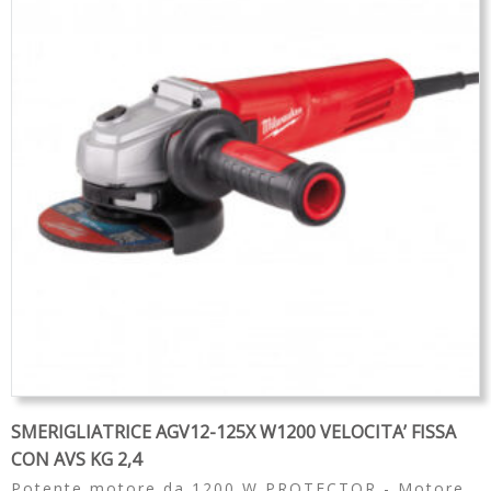
Partners
Organigramma
▼
Account
Carrello
SMERIGLIATRICE AGV12-125X W1200 VELOCITA’ FISSA
CON AVS KG 2,4
Potente motore da 1200 W PROTECTOR - Motore