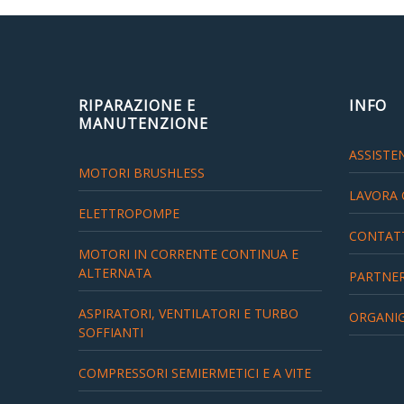
Partners
Organigramma
▼
Account
RIPARAZIONE E
INFO
MANUTENZIONE
Carrello
ASSISTEN
MOTORI BRUSHLESS
LAVORA 
ELETTROPOMPE
CONTAT
MOTORI IN CORRENTE CONTINUA E
ALTERNATA
PARTNE
ASPIRATORI, VENTILATORI E TURBO
ORGANI
SOFFIANTI
COMPRESSORI SEMIERMETICI E A VITE