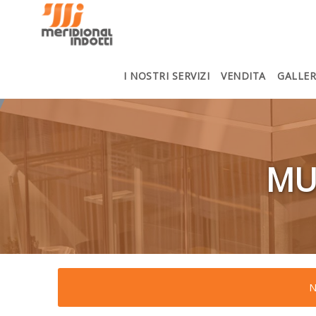
▼
I
nostri
Servizi
I NOSTRI SERVIZI
VENDITA
GALLER
▼
Vendita
Gallery
MU
Assistenza
e Servizi
Lavora
con
noi
N
Contatti