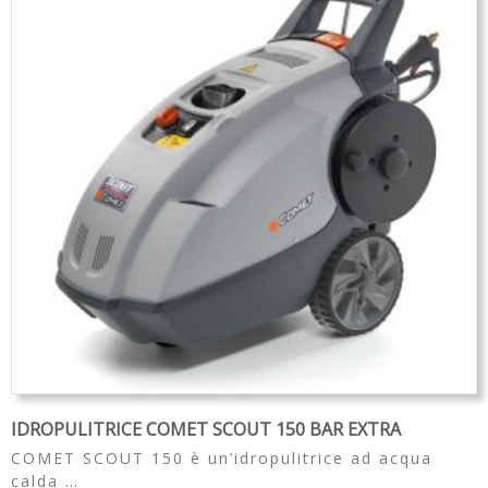
Partners
Organigramma
▼
Account
Carrello
IDROPULITRICE COMET SCOUT 150 BAR EXTRA
COMET SCOUT 150 è un’idropulitrice ad acqua
calda …