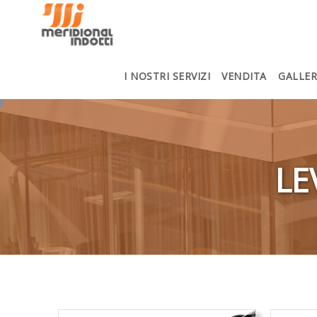
▼
I
nostri
Servizi
I NOSTRI SERVIZI
VENDITA
GALLER
▼
Vendita
Gallery
LE
Assistenza
e Servizi
Lavora
con
noi
Contatti