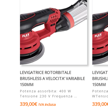
Partners
Organigramma
▼
Account
Carrello
LEVIGATRICE ROTORBITALE
LEVIGAT
BRUSHLESS A VELOCITA’ VARIABILE
BRUSHLE
150MM
150MM
Potenza assorbita: 400 W
Potenza
Tensione 230 V Frequenza …
WTensi
339,00
€
339,00
IVA inclusa