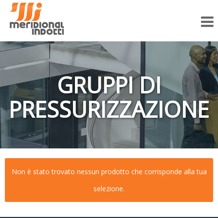
▼
I
nostri
Servizi
▼
Vendita
GRUPPI DI
Gallery
PRESSURIZZAZIONE
Assistenza
e Servizi
Lavora
con
Non è stato trovato nessun prodotto che corrisponde alla tua
noi
selezione.
Contatti