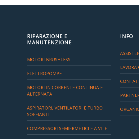
Partners
Organigramma
▼
Account
RIPARAZIONE E
INFO
MANUTENZIONE
Carrello
ASSISTEN
MOTORI BRUSHLESS
LAVORA 
ELETTROPOMPE
CONTAT
MOTORI IN CORRENTE CONTINUA E
ALTERNATA
PARTNE
ASPIRATORI, VENTILATORI E TURBO
ORGANI
SOFFIANTI
COMPRESSORI SEMIERMETICI E A VITE